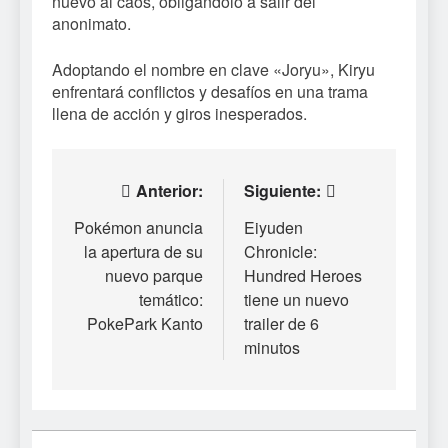
nuevo al caos, obligándolo a salir del
anonimato.
Adoptando el nombre en clave «Joryu», Kiryu
enfrentará conflictos y desafíos en una trama
llena de acción y giros inesperados.
Navegación
Anterior:
Siguiente:
de
Pokémon anuncia
Eiyuden
la apertura de su
Chronicle:
entradas
nuevo parque
Hundred Heroes
temático:
tiene un nuevo
PokePark Kanto
trailer de 6
minutos