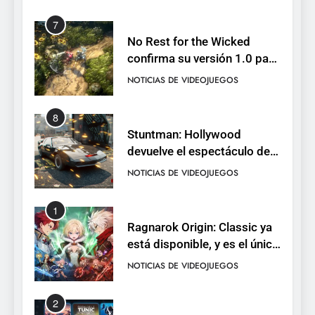
7
No Rest for the Wicked
confirma su versión 1.0 para
octubre en PS5 y PC
NOTICIAS DE VIDEOJUEGOS
8
Stuntman: Hollywood
devuelve el espectáculo de
la conducción acrobática a
NOTICIAS DE VIDEOJUEGOS
PS5, Xbox Series X|S y PC
1
Ragnarok Origin: Classic ya
está disponible, y es el único
RO F2P-friendly de la saga
NOTICIAS DE VIDEOJUEGOS
2