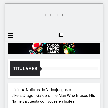
Saltar
al
contenido
Random
Descubre Tu Siguiente
Topic
Videojuego Favorito
Games
TITULARES
Inicio
Noticias de Videojuegos
Like a Dragon Gaiden: The Man Who Erased His
Name ya cuenta con voces en inglés