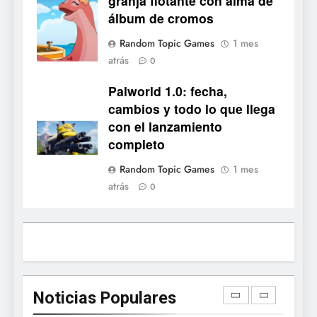
granja flotante con alma de
flotante con alma de álbum
Cove
álbum de cromos
de cromos
NOTICIAS DE VIDEOJUEGOS
Random Topic Games
1 mes
atrás
4
0
Palworld 1.0: fecha,
Palworld 1.0: fecha,
cambios y todo lo que llega
cambios y todo lo que llega
con el lanzamiento
NOTICIAS DE VIDEOJUEGOS
con el lanzamiento
completo
completo
5
Random Topic Games
1 mes
Mistbound: Guild Wars
atrás
0
tendrá su primer CCG digital
para PC y móviles
NOTICIAS DE VIDEOJUEGOS
6
Onimusha: Way of the Sword
ya tiene fecha: Capcom
Noticias Populares
lanza demo gratuita y abre
NOTICIAS DE VIDEOJUEGOS
reservas