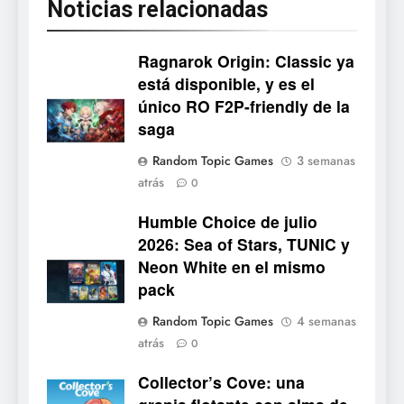
Noticias relacionadas
8
Stuntman: Hollywood
devuelve el espectáculo de
Ragnarok Origin: Classic ya
la conducción acrobática a
NOTICIAS DE VIDEOJUEGOS
está disponible, y es el
PS5, Xbox Series X|S y PC
único RO F2P-friendly de la
1
saga
Ragnarok Origin: Classic ya
Random Topic Games
3 semanas
está disponible, y es el único
atrás
0
RO F2P-friendly de la saga
NOTICIAS DE VIDEOJUEGOS
Humble Choice de julio
2026: Sea of Stars, TUNIC y
2
Neon White en el mismo
Humble Choice de julio
pack
2026: Sea of Stars, TUNIC y
Neon White en el mismo
NOTICIAS DE VIDEOJUEGOS
Random Topic Games
4 semanas
pack
atrás
0
3
Collector’s Cove: una
Collector’s Cove: una granja
Collector's