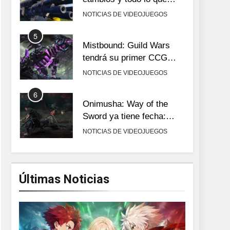
llega con el lanzamiento
NOTICIAS DE VIDEOJUEGOS
completo
5
Mistbound: Guild Wars
tendrá su primer CCG
digital para PC y móviles
NOTICIAS DE VIDEOJUEGOS
6
Onimusha: Way of the
Sword ya tiene fecha:
Capcom lanza demo
NOTICIAS DE VIDEOJUEGOS
gratuita y abre reservas
7
No Rest for the Wicked
confirma su versión 1.0
Últimas Noticias
para octubre en PS5 y PC
NOTICIAS DE VIDEOJUEGOS
8
Stuntman: Hollywood