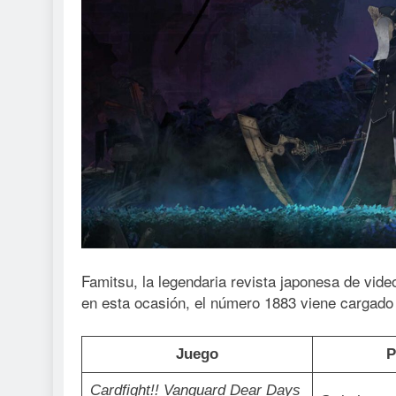
Famitsu, la legendaria revista japonesa de vide
en esta ocasión, el número 1883 viene cargado d
Juego
P
Cardfight!! Vanguard Dear Days