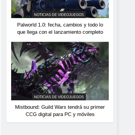
devuelve el espectáculo
de la conducción
NOTICIAS DE VIDEOJUEGOS
NOTICIAS DE VIDEOJUEGOS
acrobática a PS5, Xbox
Palworld 1.0: fecha, cambios y todo lo
Series X|S y PC
que llega con el lanzamiento completo
NOTICIAS DE VIDEOJUEGOS
Mistbound: Guild Wars tendrá su primer
CCG digital para PC y móviles