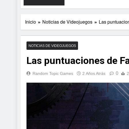
Inicio
Noticias de Videojuegos
Las puntuacio
NOTICIAS DE VIDEOJUEGOS
Las puntuaciones de F
0
Random Topic Games
2 Años Atrás
2