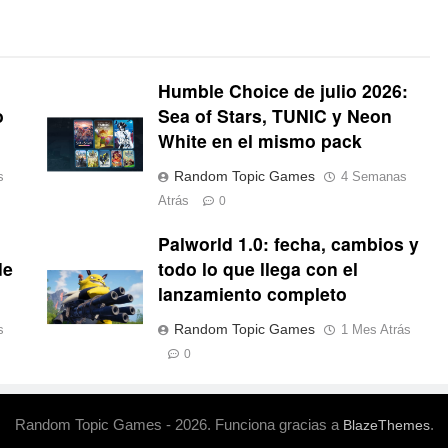
Humble Choice de julio 2026:
o
Sea of Stars, TUNIC y Neon
White en el mismo pack
Random Topic Games
s
4 Semanas
Atrás
0
Palworld 1.0: fecha, cambios y
de
todo lo que llega con el
lanzamiento completo
Random Topic Games
s
1 Mes Atrás
0
Random Topic Games - 2026. Funciona gracias a
.
BlazeThemes