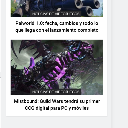
devuelve el espectáculo
de la conducción
NOTICIAS DE VIDEOJUEGOS
NOTICIAS DE VIDEOJUEGOS
acrobática a PS5, Xbox
Palworld 1.0: fecha, cambios y todo lo
Series X|S y PC
que llega con el lanzamiento completo
NOTICIAS DE VIDEOJUEGOS
Mistbound: Guild Wars tendrá su primer
CCG digital para PC y móviles