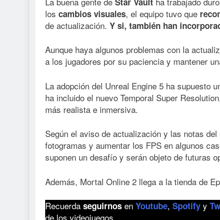
La buena gente de
ha trabajado duro 
Star Vault
los
, el equipo tuvo que
cambios visuales
recon
de actualización.
Y si, también han incorporad
Aunque haya algunos problemas con la actualiza
a los jugadores por su paciencia y mantener una
La adopción del Unreal Engine 5 ha supuesto u
ha incluido el nuevo Temporal Super Resolution,
más realista e inmersiva.
Según el aviso de actualización y las notas del 
fotogramas y aumentar los FPS en algunos caso
suponen un desafío y serán objeto de futuras o
Además, Mortal Online 2 llega a la tienda de 
Recuerda
en
,
y
seguirnos
Youtube
Spotify
Tw
de los videojuegos.