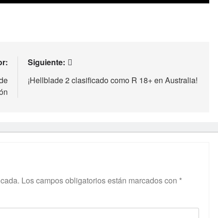
or:
Siguiente:
 de
¡Hellblade 2 clasificado como R 18+ en Australia!
ión
icada.
Los campos obligatorios están marcados con
*