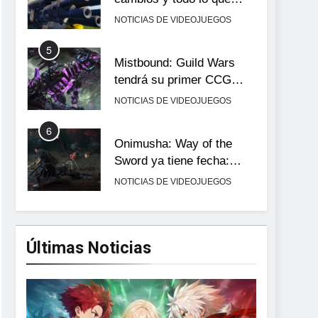
llega con el lanzamiento
NOTICIAS DE VIDEOJUEGOS
completo
5
Mistbound: Guild Wars
tendrá su primer CCG
digital para PC y móviles
NOTICIAS DE VIDEOJUEGOS
6
Onimusha: Way of the
Sword ya tiene fecha:
Capcom lanza demo
NOTICIAS DE VIDEOJUEGOS
gratuita y abre reservas
7
No Rest for the Wicked
confirma su versión 1.0
Últimas Noticias
para octubre en PS5 y PC
NOTICIAS DE VIDEOJUEGOS
8
Stuntman: Hollywood