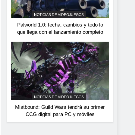
devuelve el espectáculo
de la conducción
NOTICIAS DE VIDEOJUEGOS
NOTICIAS DE VIDEOJUEGOS
acrobática a PS5, Xbox
Palworld 1.0: fecha, cambios y todo lo
Series X|S y PC
que llega con el lanzamiento completo
NOTICIAS DE VIDEOJUEGOS
Mistbound: Guild Wars tendrá su primer
CCG digital para PC y móviles