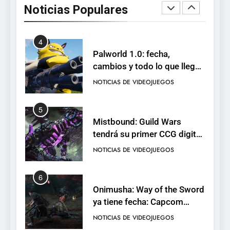
Noticias Populares
de cromos
NOTICIAS DE VIDEOJUEGOS
4
Palworld 1.0: fecha,
cambios y todo lo que llega
con el lanzamiento
NOTICIAS DE VIDEOJUEGOS
completo
5
Mistbound: Guild Wars
tendrá su primer CCG digital
para PC y móviles
NOTICIAS DE VIDEOJUEGOS
6
Onimusha: Way of the Sword
ya tiene fecha: Capcom
lanza demo gratuita y abre
NOTICIAS DE VIDEOJUEGOS
reservas