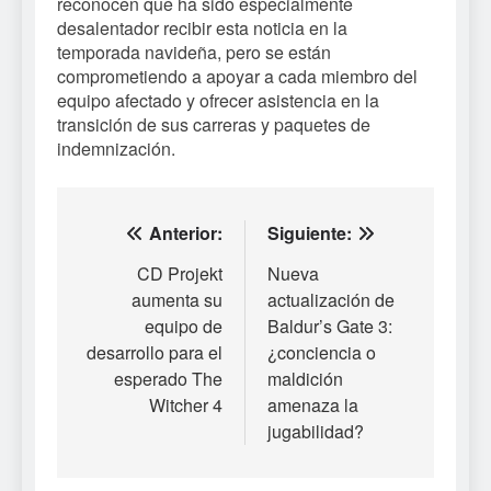
reconocen que ha sido especialmente
desalentador recibir esta noticia en la
temporada navideña, pero se están
comprometiendo a apoyar a cada miembro del
equipo afectado y ofrecer asistencia en la
transición de sus carreras y paquetes de
indemnización.
Navegación
Anterior:
Siguiente:
de
CD Projekt
Nueva
aumenta su
actualización de
entradas
equipo de
Baldur’s Gate 3:
desarrollo para el
¿conciencia o
esperado The
maldición
Witcher 4
amenaza la
jugabilidad?