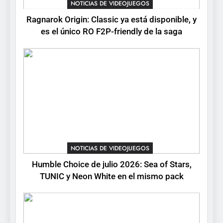
Humble Choice de julio
NOTICIAS DE VIDEOJUEGOS
2026: Sea of Stars, TUNIC y
Ragnarok Origin: Classic ya está disponible, y
Neon White en el mismo
NOTICIAS DE VIDEOJUEGOS
es el único RO F2P-friendly de la saga
pack
3
Collector’s Cove: una granja
flotante con alma de álbum
de cromos
NOTICIAS DE VIDEOJUEGOS
4
Palworld 1.0: fecha,
cambios y todo lo que llega
NOTICIAS DE VIDEOJUEGOS
con el lanzamiento
NOTICIAS DE VIDEOJUEGOS
Humble Choice de julio 2026: Sea of Stars,
completo
TUNIC y Neon White en el mismo pack
5
Mistbound: Guild Wars
tendrá su primer CCG digital
para PC y móviles