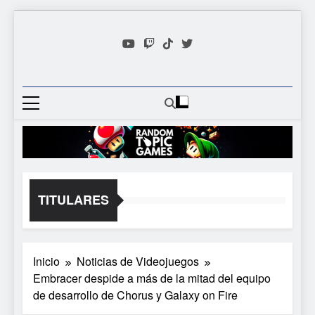
Saltar
al
contenido
Random
Descubre Tu Siguiente
Topic
Videojuego Favorito
Games
TITULARES
Inicio
Noticias de Videojuegos
Embracer despide a más de la mitad del equipo
de desarrollo de Chorus y Galaxy on Fire