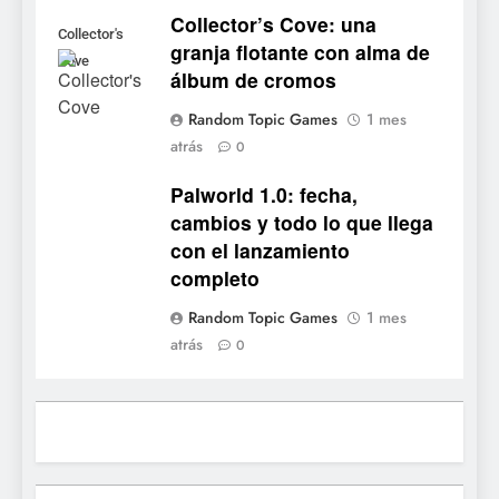
8
Collector’s Cove: una
Stuntman: Hollywood
Collector's
granja flotante con alma de
devuelve el espectáculo de
Cove
álbum de cromos
la conducción acrobática a
NOTICIAS DE VIDEOJUEGOS
PS5, Xbox Series X|S y PC
Random Topic Games
1 mes
atrás
1
0
Ragnarok Origin: Classic ya
Palworld 1.0: fecha,
está disponible, y es el único
cambios y todo lo que llega
RO F2P-friendly de la saga
NOTICIAS DE VIDEOJUEGOS
con el lanzamiento
completo
2
Random Topic Games
1 mes
Humble Choice de julio
atrás
0
2026: Sea of Stars, TUNIC y
Neon White en el mismo
NOTICIAS DE VIDEOJUEGOS
pack
3
Collector’s Cove: una granja
flotante con alma de álbum