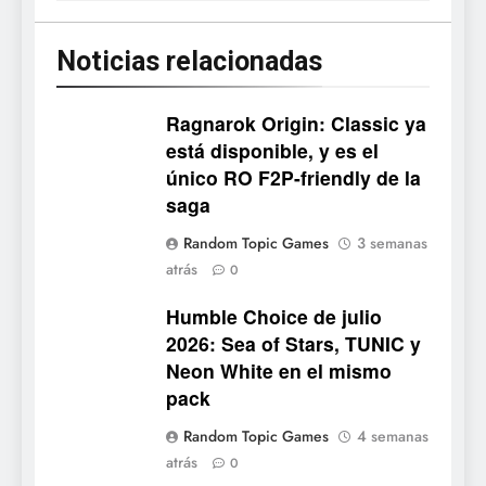
Noticias relacionadas
5
Mistbound: Guild Wars
tendrá su primer CCG digital
Ragnarok Origin: Classic ya
para PC y móviles
NOTICIAS DE VIDEOJUEGOS
está disponible, y es el
único RO F2P-friendly de la
6
saga
Onimusha: Way of the Sword
Random Topic Games
3 semanas
ya tiene fecha: Capcom
atrás
0
lanza demo gratuita y abre
NOTICIAS DE VIDEOJUEGOS
reservas
Humble Choice de julio
2026: Sea of Stars, TUNIC y
7
Neon White en el mismo
No Rest for the Wicked
pack
confirma su versión 1.0 para
octubre en PS5 y PC
NOTICIAS DE VIDEOJUEGOS
Random Topic Games
4 semanas
atrás
0