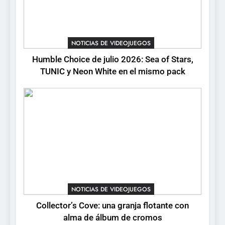
3
Collector’s Cove: una granja
flotante con alma de álbum
NOTICIAS DE VIDEOJUEGOS
de cromos
NOTICIAS DE VIDEOJUEGOS
Humble Choice de julio 2026: Sea of Stars,
TUNIC y Neon White en el mismo pack
4
Palworld 1.0: fecha,
cambios y todo lo que llega
con el lanzamiento
NOTICIAS DE VIDEOJUEGOS
completo
5
Mistbound: Guild Wars
tendrá su primer CCG digital
para PC y móviles
NOTICIAS DE VIDEOJUEGOS
NOTICIAS DE VIDEOJUEGOS
Collector’s Cove: una granja flotante con
6
alma de álbum de cromos