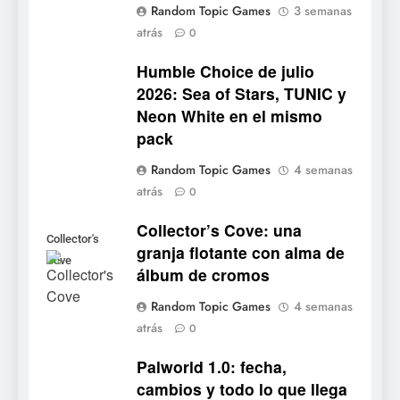
Random Topic Games
3 semanas
tendrá su primer CCG digital
atrás
0
para PC y móviles
NOTICIAS DE VIDEOJUEGOS
Humble Choice de julio
2026: Sea of Stars, TUNIC y
6
Neon White en el mismo
Onimusha: Way of the Sword
pack
ya tiene fecha: Capcom
lanza demo gratuita y abre
NOTICIAS DE VIDEOJUEGOS
Random Topic Games
4 semanas
reservas
atrás
0
7
Collector’s Cove: una
No Rest for the Wicked
Collector's
granja flotante con alma de
confirma su versión 1.0 para
Cove
álbum de cromos
octubre en PS5 y PC
NOTICIAS DE VIDEOJUEGOS
Random Topic Games
4 semanas
atrás
8
0
Stuntman: Hollywood
Palworld 1.0: fecha,
devuelve el espectáculo de
cambios y todo lo que llega
la conducción acrobática a