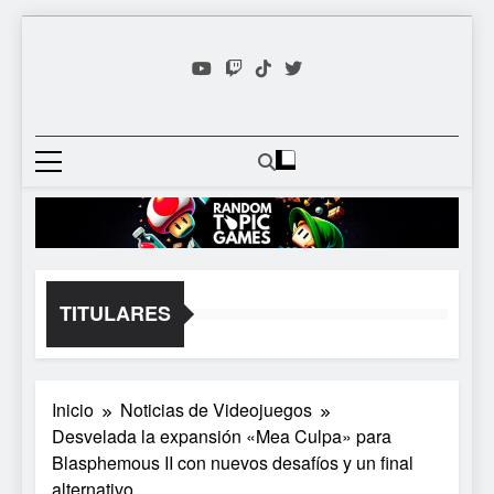
Saltar
al
contenido
Random
Descubre Tu Siguiente
Topic
Videojuego Favorito
Games
TITULARES
Inicio
Noticias de Videojuegos
Desvelada la expansión «Mea Culpa» para
Blasphemous II con nuevos desafíos y un final
alternativo