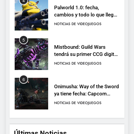
4
Palworld 1.0: fecha,
cambios y todo lo que llega
con el lanzamiento
NOTICIAS DE VIDEOJUEGOS
completo
5
Mistbound: Guild Wars
tendrá su primer CCG digital
para PC y móviles
NOTICIAS DE VIDEOJUEGOS
6
Onimusha: Way of the Sword
ya tiene fecha: Capcom
lanza demo gratuita y abre
NOTICIAS DE VIDEOJUEGOS
reservas
7
No Rest for the Wicked
Últimas Noticias
confirma su versión 1.0 para