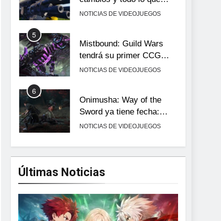
llega con el lanzamiento
NOTICIAS DE VIDEOJUEGOS
completo
5
Mistbound: Guild Wars
tendrá su primer CCG
digital para PC y móviles
NOTICIAS DE VIDEOJUEGOS
6
Onimusha: Way of the
Sword ya tiene fecha:
Capcom lanza demo
NOTICIAS DE VIDEOJUEGOS
gratuita y abre reservas
7
No Rest for the Wicked
confirma su versión 1.0
Últimas Noticias
para octubre en PS5 y PC
NOTICIAS DE VIDEOJUEGOS
8
Stuntman: Hollywood