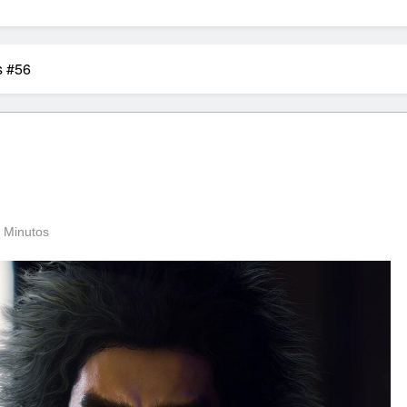
s #56
 Minutos