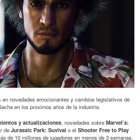
 en novedades emocionantes y cambios legislativos de
acha en los proximos años de la industria.
, novedades sobre
ientos y actualizaciones
Marvel’s:
ar de
o el
Jurassic Park: Suvival
Shooter Free to Play
más de 10 millones de jugadores en menos de 3 semanas.