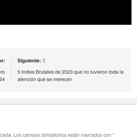
or:
Siguiente:
ero
5 Indies Brutales de 2023 que no tuvieron toda la
24
atención que se merecen
icada.
Los campos obligatorios están marcados con
*