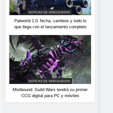
devuelve el espectáculo
de la conducción
NOTICIAS DE VIDEOJUEGOS
NOTICIAS DE VIDEOJUEGOS
acrobática a PS5, Xbox
Palworld 1.0: fecha, cambios y todo lo
Series X|S y PC
que llega con el lanzamiento completo
NOTICIAS DE VIDEOJUEGOS
Mistbound: Guild Wars tendrá su primer
CCG digital para PC y móviles