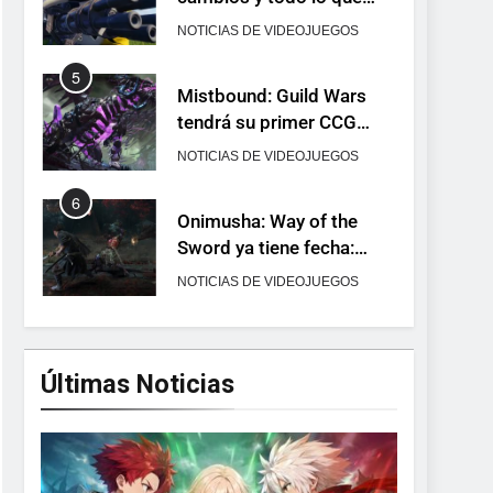
tendrá su primer CCG
digital para PC y móviles
NOTICIAS DE VIDEOJUEGOS
6
Onimusha: Way of the
Sword ya tiene fecha:
Capcom lanza demo
NOTICIAS DE VIDEOJUEGOS
gratuita y abre reservas
7
No Rest for the Wicked
confirma su versión 1.0
para octubre en PS5 y PC
NOTICIAS DE VIDEOJUEGOS
8
Stuntman: Hollywood
Últimas Noticias
devuelve el espectáculo
de la conducción
NOTICIAS DE VIDEOJUEGOS
acrobática a PS5, Xbox
1
Series X|S y PC
Ragnarok Origin: Classic