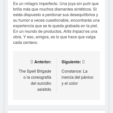
Es un milagro imperfecto. Una joya sin pulir que
brilla más que muchos diamantes sintéticos. Si
estás dispuesto a perdonar sus desequilibrios y
su humor a veces cuestionable, encontrarás una
experiencia que se te queda grabada en la piel.
En un mundo de productos,
Artis Impact
es una
obra. Y eso, amigos, es lo que hace que valga
cada centavo.
Navegación
Anterior:
Siguiente:
de
The Spell Brigade
Constance: La
o la coreografía
inercia del pánico
entradas
del suicidio
y el color
asistido