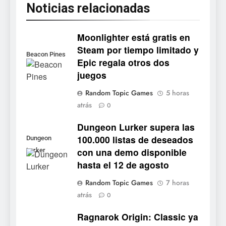
Noticias relacionadas
Moonlighter está gratis en
Steam por tiempo limitado y
Beacon Pines
Epic regala otros dos
juegos
5
Random Topic Games
5 horas
Collector’s Cove: una granja
atrás
0
flotante con alma de álbum
de cromos
Dungeon Lurker supera las
NOTICIAS DE VIDEOJUEGOS
100.000 listas de deseados
Dungeon
con una demo disponible
Lurker
6
hasta el 12 de agosto
Palworld 1.0: fecha,
cambios y todo lo que llega
Random Topic Games
7 horas
con el lanzamiento
NOTICIAS DE VIDEOJUEGOS
atrás
0
completo
Ragnarok Origin: Classic ya
7