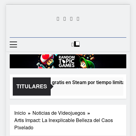
Saltar
al
contenido
Random
Descubre Tu Siguiente
Topic
Videojuego Favorito
Games
Moonlighter está gratis en Steam por tiempo limitado y Epi
TITULARES
5 Horas Atrás
Inicio
Noticias de Videojuegos
Artis Impact: La Inexplicable Belleza del Caos
Pixelado