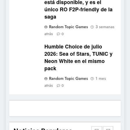
está disponible, y es el
Mistbound: Guild Wars
único RO F2P-friendly de la
tendrá su primer CCG digital
saga
para PC y móviles
NOTICIAS DE VIDEOJUEGOS
Random Topic Games
3 semanas
atrás
8
0
Onimusha: Way of the Sword
Humble Choice de julio
ya tiene fecha: Capcom
2026: Sea of Stars, TUNIC y
lanza demo gratuita y abre
NOTICIAS DE VIDEOJUEGOS
Neon White en el mismo
reservas
pack
1
Random Topic Games
1 mes
Moonlighter está gratis en
atrás
0
Steam por tiempo limitado y
Epic regala otros dos juegos
NOTICIAS DE VIDEOJUEGOS
2
Dungeon Lurker supera las
100.000 listas de deseados