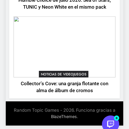
Humble Choice de julio 2026: Sea of Stars,
Onimusha: Way of the Sword
TUNIC y Neon White en el mismo pack
ya tiene fecha: Capcom
lanza demo gratuita y abre
NOTICIAS DE VIDEOJUEGOS
reservas
NOTICIAS DE VIDEOJUEGOS
Collector’s Cove: una granja flotante con
alma de álbum de cromos
Random Topic Games - 2026. Funciona gracias a
.
BlazeThemes