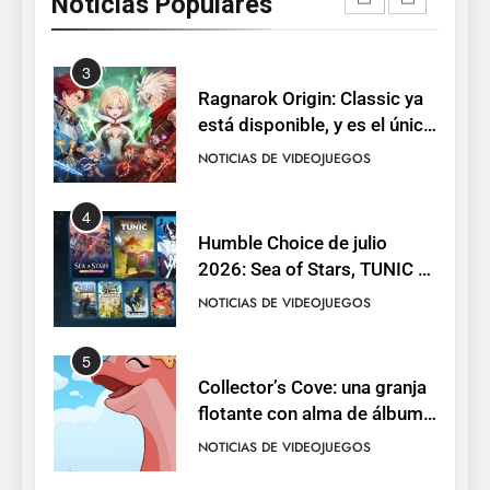
Noticias Populares
con una demo disponible
NOTICIAS DE VIDEOJUEGOS
hasta el 12 de agosto
3
Ragnarok Origin: Classic ya
está disponible, y es el único
RO F2P-friendly de la saga
NOTICIAS DE VIDEOJUEGOS
4
Humble Choice de julio
2026: Sea of Stars, TUNIC y
Neon White en el mismo
NOTICIAS DE VIDEOJUEGOS
pack
5
Collector’s Cove: una granja
flotante con alma de álbum
de cromos
NOTICIAS DE VIDEOJUEGOS