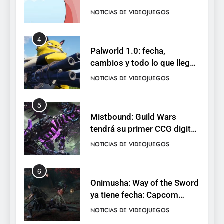
de cromos
NOTICIAS DE VIDEOJUEGOS
4
Palworld 1.0: fecha,
cambios y todo lo que llega
con el lanzamiento
NOTICIAS DE VIDEOJUEGOS
completo
5
Mistbound: Guild Wars
tendrá su primer CCG digital
para PC y móviles
NOTICIAS DE VIDEOJUEGOS
6
Onimusha: Way of the Sword
ya tiene fecha: Capcom
lanza demo gratuita y abre
NOTICIAS DE VIDEOJUEGOS
reservas