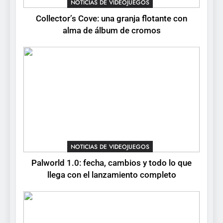
NOTICIAS DE VIDEOJUEGOS
NOTICIAS DE VIDEOJUEGOS
Collector’s Cove: una granja flotante con
6
alma de álbum de cromos
Onimusha: Way of the Sword
ya tiene fecha: Capcom
lanza demo gratuita y abre
NOTICIAS DE VIDEOJUEGOS
reservas
7
No Rest for the Wicked
confirma su versión 1.0 para
octubre en PS5 y PC
NOTICIAS DE VIDEOJUEGOS
NOTICIAS DE VIDEOJUEGOS
8
Palworld 1.0: fecha, cambios y todo lo que
Stuntman: Hollywood
llega con el lanzamiento completo
devuelve el espectáculo de
la conducción acrobática a
NOTICIAS DE VIDEOJUEGOS
PS5, Xbox Series X|S y PC