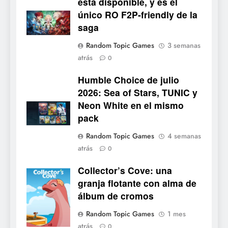
está disponible, y es el
único RO F2P-friendly de la
5
saga
Mistbound: Guild Wars
Random Topic Games
3 semanas
tendrá su primer CCG digital
atrás
0
para PC y móviles
NOTICIAS DE VIDEOJUEGOS
Humble Choice de julio
2026: Sea of Stars, TUNIC y
6
Neon White en el mismo
Onimusha: Way of the Sword
pack
ya tiene fecha: Capcom
lanza demo gratuita y abre
NOTICIAS DE VIDEOJUEGOS
Random Topic Games
4 semanas
reservas
atrás
0
7
Collector’s Cove: una
No Rest for the Wicked
Collector's
granja flotante con alma de
confirma su versión 1.0 para
Cove
álbum de cromos
octubre en PS5 y PC
NOTICIAS DE VIDEOJUEGOS
Random Topic Games
1 mes
atrás
8
0