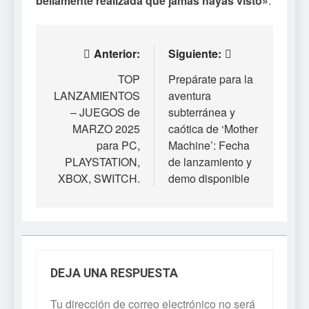
bellamente realizada que jamás hayas visto»
.
Navegación
Anterior:
Siguiente:
de
TOP
Prepárate para la
LANZAMIENTOS
aventura
entradas
– JUEGOS de
subterránea y
MARZO 2025
caótica de ‘Mother
para PC,
Machine’: Fecha
PLAYSTATION,
de lanzamiento y
XBOX, SWITCH.
demo disponible
DEJA UNA RESPUESTA
Tu dirección de correo electrónico no será