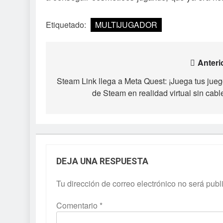
Etiquetado:
MULTIJUGADOR
Navegación
Anteri
de
Steam Link llega a Meta Quest: ¡Juega tus jue
de Steam en realidad virtual sin cabl
entradas
DEJA UNA RESPUESTA
Tu dirección de correo electrónico no será publ
Comentario
*