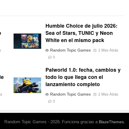
Humble Choice de julio 2026:
o
Sea of Stars, TUNIC y Neon
White en el mismo pack
Random Topic Games
s
1 Mes Atrás
0
Palworld 1.0: fecha, cambios y
de
todo lo que llega con el
lanzamiento completo
Random Topic Games
ás
1 Mes Atrás
0
Random Topic Games - 2026. Funciona gracias a
.
BlazeThemes