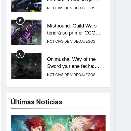
llega con el lanzamiento
NOTICIAS DE VIDEOJUEGOS
completo
5
Mistbound: Guild Wars
tendrá su primer CCG
digital para PC y móviles
NOTICIAS DE VIDEOJUEGOS
6
Onimusha: Way of the
Sword ya tiene fecha:
Capcom lanza demo
NOTICIAS DE VIDEOJUEGOS
gratuita y abre reservas
7
No Rest for the Wicked
confirma su versión 1.0
Últimas Noticias
para octubre en PS5 y PC
NOTICIAS DE VIDEOJUEGOS
8
Stuntman: Hollywood