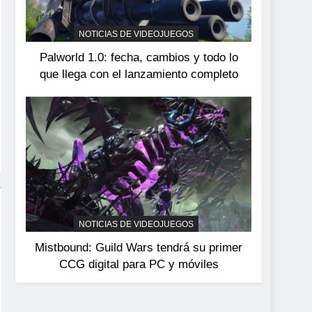
devuelve el espectáculo
de la conducción
NOTICIAS DE VIDEOJUEGOS
NOTICIAS DE VIDEOJUEGOS
acrobática a PS5, Xbox
Palworld 1.0: fecha, cambios y todo lo
Series X|S y PC
que llega con el lanzamiento completo
NOTICIAS DE VIDEOJUEGOS
Mistbound: Guild Wars tendrá su primer
CCG digital para PC y móviles