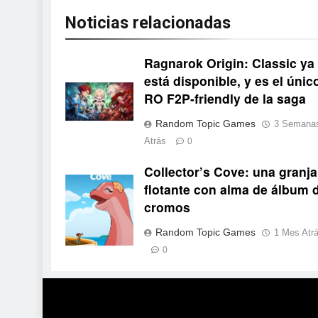
Noticias relacionadas
Ragnarok Origin: Classic ya
está disponible, y es el únic
RO F2P-friendly de la saga
Random Topic Games
3 Semana
Atrás
0
Collector’s Cove: una granja
Collector's Cove
flotante con alma de álbum 
cromos
Random Topic Games
1 Mes Atr
0