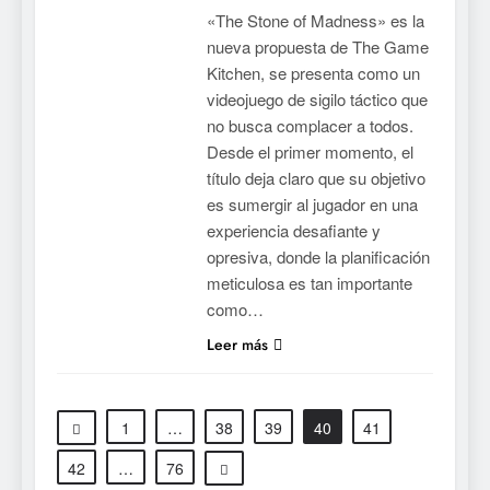
cambios y todo lo que llega
«The Stone of Madness» es la
con el lanzamiento
NOTICIAS DE VIDEOJUEGOS
nueva propuesta de The Game
completo
Kitchen, se presenta como un
7
videojuego de sigilo táctico que
Mistbound: Guild Wars
no busca complacer a todos.
tendrá su primer CCG digital
Desde el primer momento, el
para PC y móviles
título deja claro que su objetivo
NOTICIAS DE VIDEOJUEGOS
es sumergir al jugador en una
experiencia desafiante y
8
opresiva, donde la planificación
Onimusha: Way of the Sword
meticulosa es tan importante
ya tiene fecha: Capcom
como…
lanza demo gratuita y abre
NOTICIAS DE VIDEOJUEGOS
Leer más
reservas
1
Moonlighter está gratis en
1
…
38
39
40
41
Steam por tiempo limitado y
Epic regala otros dos juegos
42
…
76
NOTICIAS DE VIDEOJUEGOS