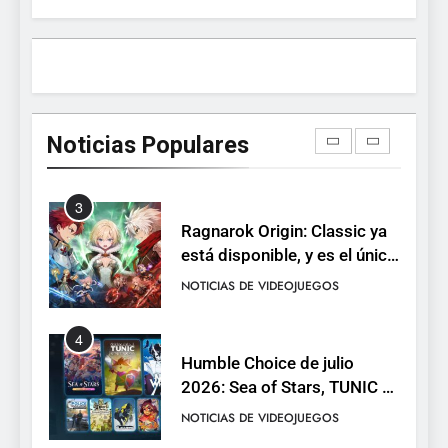
2
Dungeon Lurker supera las
100.000 listas de deseados
con una demo disponible
NOTICIAS DE VIDEOJUEGOS
hasta el 12 de agosto
Noticias Populares
3
Ragnarok Origin: Classic ya
está disponible, y es el único
RO F2P-friendly de la saga
NOTICIAS DE VIDEOJUEGOS
4
Humble Choice de julio
2026: Sea of Stars, TUNIC y
Neon White en el mismo
NOTICIAS DE VIDEOJUEGOS
pack
5