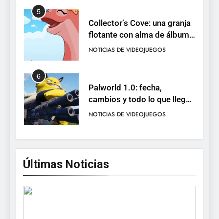
Collector’s Cove: una granja
flotante con alma de álbum
de cromos
NOTICIAS DE VIDEOJUEGOS
6
Palworld 1.0: fecha,
cambios y todo lo que llega
con el lanzamiento
NOTICIAS DE VIDEOJUEGOS
completo
7
Mistbound: Guild Wars
tendrá su primer CCG digital
para PC y móviles
NOTICIAS DE VIDEOJUEGOS
Últimas Noticias
8
Onimusha: Way of the Sword
ya tiene fecha: Capcom