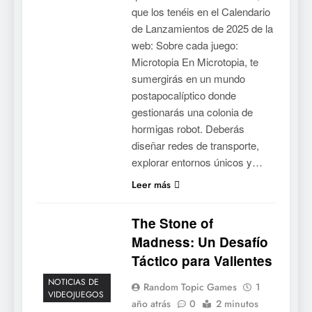
que los tenéis en el Calendario
de Lanzamientos de 2025 de la
web: Sobre cada juego:
Microtopia En Microtopia, te
sumergirás en un mundo
postapocalíptico donde
gestionarás una colonia de
hormigas robot. Deberás
diseñar redes de transporte,
explorar entornos únicos y…
Leer más
5
Collector’s Cove: una granja
The Stone of
flotante con alma de álbum
Madness: Un Desafío
de cromos
NOTICIAS DE VIDEOJUEGOS
Táctico para Valientes
6
NOTICIAS DE
Random Topic Games
1
VIDEOJUEGOS
Palworld 1.0: fecha,
año atrás
0
2 minutos