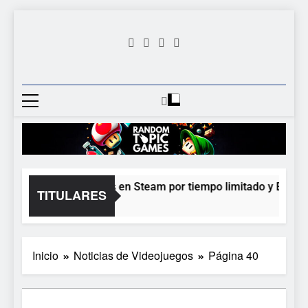
Saltar
al
contenido
Random
Descubre Tu Siguiente
Topic
Videojuego Favorito
Games
onlighter está gratis en Steam por tiempo limitado y Epic reg
TITULARES
oras Atrás
Inicio
Noticias de Videojuegos
Página 40