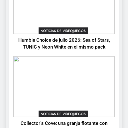
tendrá su primer CCG digital
para PC y móviles
NOTICIAS DE VIDEOJUEGOS
8
NOTICIAS DE VIDEOJUEGOS
Onimusha: Way of the Sword
ya tiene fecha: Capcom
Humble Choice de julio 2026: Sea of Stars,
lanza demo gratuita y abre
TUNIC y Neon White en el mismo pack
NOTICIAS DE VIDEOJUEGOS
reservas
NOTICIAS DE VIDEOJUEGOS
Collector’s Cove: una granja flotante con