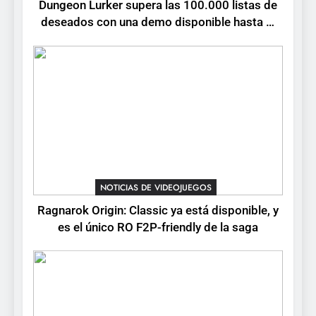
Dungeon Lurker supera las 100.000 listas de
4
deseados con una demo disponible hasta el
Humble Choice de julio
12 de agosto
2026: Sea of Stars, TUNIC y
Neon White en el mismo
NOTICIAS DE VIDEOJUEGOS
pack
5
Collector’s Cove: una granja
flotante con alma de álbum
de cromos
NOTICIAS DE VIDEOJUEGOS
NOTICIAS DE VIDEOJUEGOS
6
Ragnarok Origin: Classic ya está disponible, y
Palworld 1.0: fecha,
es el único RO F2P-friendly de la saga
cambios y todo lo que llega
con el lanzamiento
NOTICIAS DE VIDEOJUEGOS
completo
7
Mistbound: Guild Wars